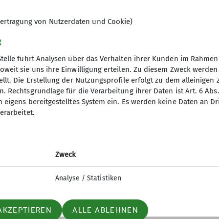
tlein, wie z.B. der Bergthymian, mit dem das Essen ver
ertragung von Nutzerdaten und Cookie)
am Übungsfels, einem kleinen Fels westlich neben dem
ren Kinder erkundeten am Nachmittag noch eine Höhl
g
Stelle führt Analysen über das Verhalten ihrer Kunden im Rahmen
nd eine Mehrseillängenroute mit drei Seilschaften ge
oweit sie uns ihre Einwilligung erteilen. Zu diesem Zweck werde
e im dritten Schwierigkeitsgrad direkt auf den Gipfel 
llt. Die Erstellung der Nutzungsprofile erfolgt zu dem alleinigen 
. Rechtsgrundlage für die Verarbeitung ihrer Daten ist Art. 6 Abs. 
Tat umgesetzt. Minutiös geplant starteten die Seilsch
n eigens bereitgestelltes System ein. Es werden keine Daten an D
r alle ein tolles Erlebnis, der Hüttenwart staunte am
erarbeitet.
 Donau ab, bis auf einige eifrige junge Kletterer, die
ds wieder emsig einen Plan, packten ihre Kletterruc
Zweck
überraschte uns – mitten in der Felswand grasten zwei
sen vor uns, die Sonne ging auf. Wir erreichten nach
Analyse / Statistiken
g (4, 4) und kletterten diese Genussrouten in zwei Sei
Im Abstieg auf der Ostseite grüßten wir noch die Wi
AKZEPTIEREN
ALLE ABLEHNEN
en Familien.