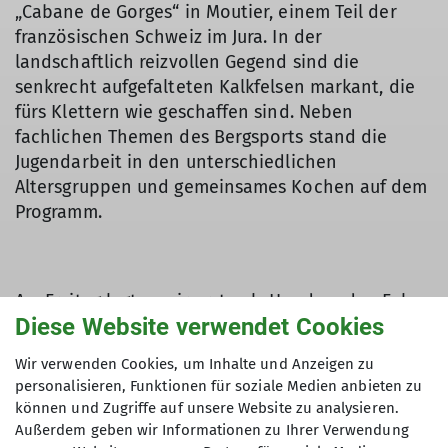
„Cabane de Gorges“ in Moutier, einem Teil der
französischen Schweiz im Jura. In der
landschaftlich reizvollen Gegend sind die
senkrecht aufgefalteten Kalkfelsen markant, die
fürs Klettern wie geschaffen sind. Neben
fachlichen Themen des Bergsports stand die
Jugendarbeit in den unterschiedlichen
Altersgruppen und gemeinsames Kochen auf dem
Programm.
Am Freitag legten wir erstmals Hand an den Fels.
Diese Website verwendet Cookies
Olli erkundete mit Sven und Eva die ersten 3
Seillängen der Route arête spéciale, direkt in der
Wir verwenden Cookies, um Inhalte und Anzeigen zu
Nähe des Hauses. Aufgrund des wechselhaften
personalisieren, Funktionen für soziale Medien anbieten zu
Aprilwetters war ein gutes Zeitmanagement
können und Zugriffe auf unsere Website zu analysieren.
gefragt und so beschlossen wir, mit der großen
Außerdem geben wir Informationen zu Ihrer Verwendung