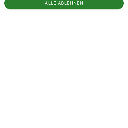
„Dalle de Court“ auf einen späteren Besuch
ALLE ABLEHNEN
vertagen.
Mit dabei waren:
Loreen, Max, Luca, Kacper, Eva, Sven, Simon,