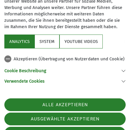
Gruppe diese Tour am Samstag Nachmittag zu
unserer Website an unsere Partner für soziale Medien,
klettern.
Werbung und Analysen weiter. Unsere Partner führen diese
Informationen möglicherweise mit weiteren Daten
Das Wetter spielte mit und wir konnten im
zusammen, die Sie ihnen bereitgestellt haben oder die sie
Schönwetterfenster am Nachmittag die sieben
im Rahmen Ihrer Nutzung der Dienste gesammelt haben.
Seillängen dieser Genusstour mit Stellen im
sechsten Grad klettern. Im Zustieg führte entlang
ANALYTICS
SYSTEM
YOUTUBE VIDEOS
der Birs ein leichter Klettersteig in etwa fünf
Minuten waagrecht zum Einstieg. In drei
Akzeptieren (Übertragung von Nutzerdaten und Cookie)
Dreierseilschaften und einer Zweierseilschaft ging
es zügig voran und nach etwa vier Stunden waren
Cookie Beschreibung
wir bereits wieder zurück im SAC-Haus.
Verwendete Cookies
Am Samstagabend und Sonntagvormittag
beschäftigten wir uns noch mit Themen wie der
Ausschreibung von Gruppenausfahrten, der Physik
ALLE AKZEPTIEREN
des Fangstoßes und der Prävention sexueller
Grenzverletzungen. Auf Grund des Wetters
AUSGEWÄHLTE AKZEPTIEREN
mussten wir die geplante Plattenkletterei an der