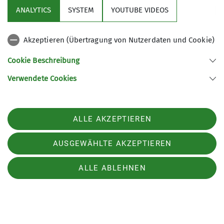
ANALYTICS
SYSTEM
YOUTUBE VIDEOS
Akzeptieren (Übertragung von Nutzerdaten und Cookie)
Cookie Beschreibung
Am Samstag waren wir auf dem 3-Täler-Weg bei
Verwendete Cookies
Glatt unterwegs und am Sonntag im Battert beim
Klettern. Beide Unternehmungen bei bestem
Wetter und mit fünf Personen.
ALLE AKZEPTIEREN
AUSGEWÄHLTE AKZEPTIEREN
ALLE ABLEHNEN