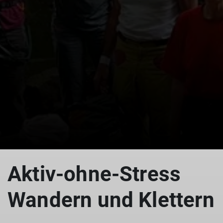
© DAV Freudenstadt
© DAV Freudenstadt
Aktiv-ohne-Stress
Wandern und Klettern