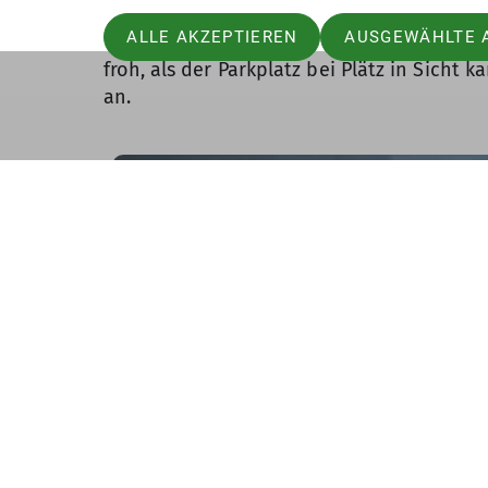
denen der Schnee inzwischen teilweise abg
ALLE AKZEPTIEREN
AUSGEWÄHLTE 
immer besser werdender Sicht und teils 
froh, als der Parkplatz bei Plätz in Sich
an.