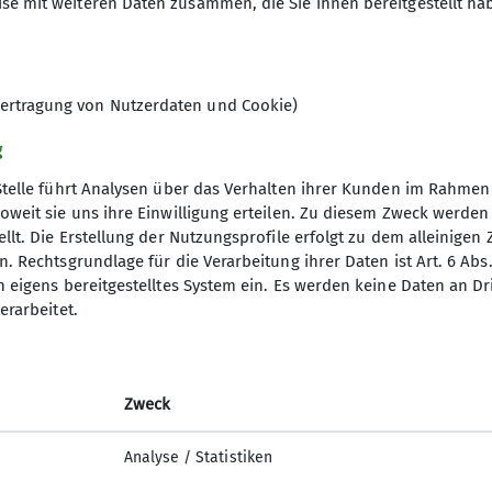
se mit weiteren Daten zusammen, die Sie ihnen bereitgestellt ha
ertragung von Nutzerdaten und Cookie)
g
morgen zur gemeinsamen Fahrt ins schweizerische Klön
Stelle führt Analysen über das Verhalten ihrer Kunden im Rahmen
uf einer Schotterpiste hinauf nach Chäseren (1272 m),
oweit sie uns ihre Einwilligung erteilen. Zu diesem Zweck werde
llt. Die Erstellung der Nutzungsprofile erfolgt zu dem alleinigen 
ht sonderlich gut, aber dass es bereits beim Aufstieg
. Rechtsgrundlage für die Verarbeitung ihrer Daten ist Art. 6 Abs. 
auf der Glärnischhütte (1992 m) an. Den ganzen Nachm
n eigens bereitgestelltes System ein. Es werden keine Daten an D
erarbeitet.
ne Schleusen geschlossen, aber Wolken und Nebel sch
en wir uns an den Aufstieg. Nässe und Neuschneeaufl
d auch hier hemmte der Neuschnee das Vorwärtskomm
Zweck
it Ketten gesicherte Abstieg auf den Grat zum Vreneli
ie Tief- und Ausblicke waren noch immer eingeschränk
Analyse / Statistiken
Rast der Rückweg angetreten. Zuerst zurück über den G