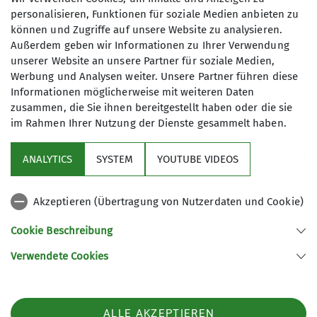
Toprope-Kurses konnten sich alle acht
personalisieren, Funktionen für soziale Medien anbieten zu
Teilnehmer freuen.
können und Zugriffe auf unsere Website zu analysieren.
Außerdem geben wir Informationen zu Ihrer Verwendung
unserer Website an unsere Partner für soziale Medien,
Werbung und Analysen weiter. Unsere Partner führen diese
Vorausgegangen waren anstrengende Stunden
Informationen möglicherweise mit weiteren Daten
mit Klettern, Sichern und einiges an
zusammen, die Sie ihnen bereitgestellt haben oder die sie
Informationen zu diesen Themen.
im Rahmen Ihrer Nutzung der Dienste gesammelt haben.
ANALYTICS
SYSTEM
YOUTUBE VIDEOS
Akzeptieren (Übertragung von Nutzerdaten und Cookie)
Cookie Beschreibung
Verwendete Cookies
ALLE AKZEPTIEREN