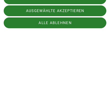
AUSGEWÄHLTE AKZEPTIEREN
ALLE ABLEHNEN
Sektion
Aktuelles
DAV
Sektion Freudenstadt des Deutschen Alpenvereins e.V.
Muggengärtlestr. 24
72250 Freudenstadt
Telefon +497441863029