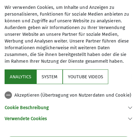
Wir verwenden Cookies, um Inhalte und Anzeigen zu
Dort erfolgte erst einmal ein „kleiner“,
personalisieren, Funktionen für soziale Medien anbieten zu
„unbeliebter“ aber nötiger Theorieteil. Danach
können und Zugriffe auf unsere Website zu analysieren.
Außerdem geben wir Informationen zu Ihrer Verwendung
wurde eine Abseilpiste eingerichtet und jeder
unserer Website an unsere Partner für soziale Medien,
durfte daran abseilen.
Werbung und Analysen weiter. Unsere Partner führen diese
Informationen möglicherweise mit weiteren Daten
zusammen, die Sie ihnen bereitgestellt haben oder die sie
im Rahmen Ihrer Nutzung der Dienste gesammelt haben.
ANALYTICS
SYSTEM
YOUTUBE VIDEOS
Akzeptieren (Übertragung von Nutzerdaten und Cookie)
Cookie Beschreibung
Verwendete Cookies