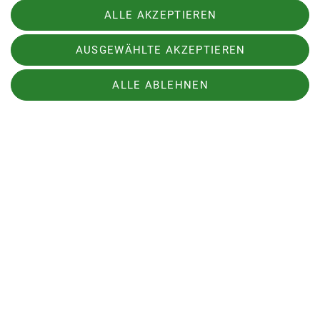
ALLE AKZEPTIEREN
AUSGEWÄHLTE AKZEPTIEREN
ALLE ABLEHNEN
Anschließend durfte auch jeder noch etwas den
Umgang mit mobilen Sicherungsmitteln
üben. Dann wurden Seilschaften eingeteilt und
alle Kletterten noch bei wunderschönem Wetter.