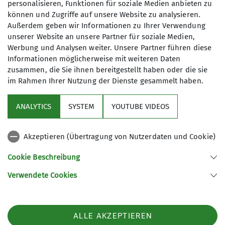
personalisieren, Funktionen für soziale Medien anbieten zu
können und Zugriffe auf unsere Website zu analysieren.
Tourenberichte
2008
Außerdem geben wir Informationen zu Ihrer Verwendung
unserer Website an unsere Partner für soziale Medien,
Bei strahlendem Sonnenschein herrschte großer
Werbung und Analysen weiter. Unsere Partner führen diese
Andrang am Kletternkamin der Kepler-Schule. Wer
Informationen möglicherweise mit weiteren Daten
zusammen, die Sie ihnen bereitgestellt haben oder die sie
es schaffte den 18 Meter hohen Kamin zu
im Rahmen Ihrer Nutzung der Dienste gesammelt haben.
bezwingen, hatte einen herrlichen Überblick über
das Festgelände und Freudenstadt.
ANALYTICS
SYSTEM
YOUTUBE VIDEOS
Wer genügend Balancegefühl hatte konnte sich
an der “Slackline” versuchen.
Akzeptieren (Übertragung von Nutzerdaten und Cookie)
Cookie Beschreibung
Verwendete Cookies
ALLE AKZEPTIEREN