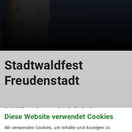
Stadtwaldfest
Freudenstadt
DAV Freudenstadt aktiv bei
Diese Website verwendet Cookies
Stadtwaldfest:
Wir verwenden Cookies, um Inhalte und Anzeigen zu
28.09.2008