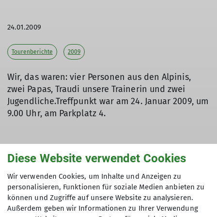
24.01.2009
Tourenberichte
2009
Wir, das waren: vier Personen aus den Alpinis,
zwei Papas, Traudi unsere Trainerin und zwei
Jugendliche.Treffpunkt war am 24. Januar 2009, um
9.00 Uhr, am Parkplatz 4.
Und ab ging die Fahrt zu einer gigantischen
Diese Website verwendet Cookies
Kletterhalle.Wir waren kaum drin, da sahen wir
Wir verwenden Cookies, um Inhalte und Anzeigen zu
schon 15m hohe Wände.Die Boulder-Räume waren
personalisieren, Funktionen für soziale Medien anbieten zu
ca. 200m² groß. Hier machten wir uns warm.
können und Zugriffe auf unsere Website zu analysieren.
Anschließend durften wir an „nur“ 10m hohen
Außerdem geben wir Informationen zu Ihrer Verwendung