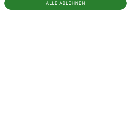
ALLE ABLEHNEN
Sektion
Aktuelles
DAV