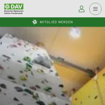
MITGLIED WERDEN
© DAV Freudenstadt