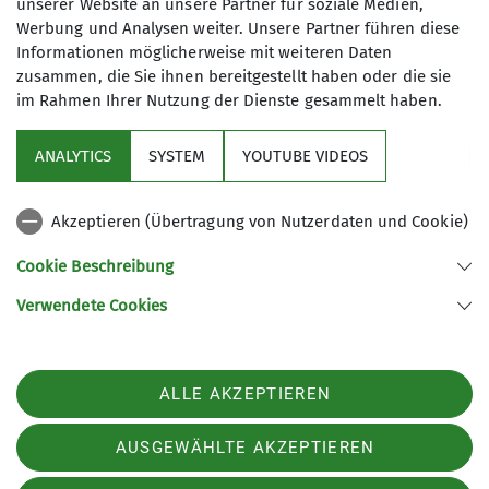
Wänden vorsteigen und klettern. Im
unserer Website an unsere Partner für soziale Medien,
Untergeschoss gab es einen tollen Kletterladen.
Werbung und Analysen weiter. Unsere Partner führen diese
Zum krönenden Abschluss durften alle an die 15m
Informationen möglicherweise mit weiteren Daten
zusammen, die Sie ihnen bereitgestellt haben oder die sie
hohen Kunstfelswände. Obwohl ca. 100 Leute da
im Rahmen Ihrer Nutzung der Dienste gesammelt haben.
waren, konnten wir immer klettern. Über 1600m²
Kletterfläche reichte locker für alle. Jetzt würdet
ANALYTICS
SYSTEM
YOUTUBE VIDEOS
ihr wohl gerne wissen, wo wir waren? Hm, ich sags
euch: Alle hatten einen schönen Tag im
Radolfszeller Kletterzentrum, dem ehemaligen
Akzeptieren (Übertragung von Nutzerdaten und Cookie)
Milchwerk.
Cookie Beschreibung
Euer Samuel
Verwendete Cookies
ALLE AKZEPTIEREN
AUSGEWÄHLTE AKZEPTIEREN